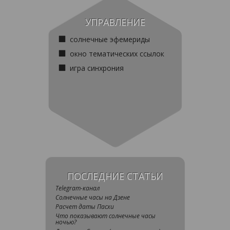
УПРАВЛЕНИЕ
солнечные эфемериды
окно тематических ссылок
игра синхрония
ПОСЛЕДНИЕ СТАТЬИ
Telegram-канал
Солнечные часы на Дзене
Расчет даты Пасхи
Что показывают солнечные часы
ночью?