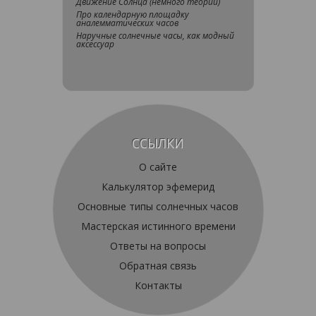
Движение Солнца (немного теории)
Про календарную площадку
аналемматических часов
Наручные солнечные часы, как модный
аксессуар
ССЫЛКИ
О сайте
Калькулятор эфемерид
Основные типы солнечных часов
Мастерская истинного времени
Ответы на вопросы
Обратная связь
Контакты